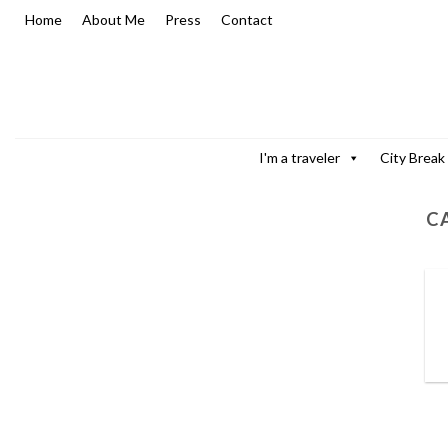
Skip
Home
About Me
Press
Contact
to
content
I'm a traveler
City Break
C