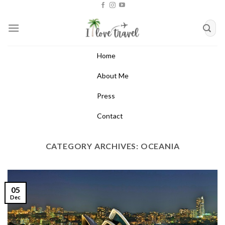
Skip
to
content
Home
About Me
Press
Contact
CATEGORY ARCHIVES:
OCEANIA
05
Dec