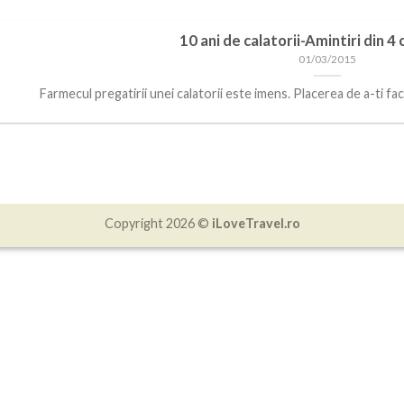
10 ani de calatorii-Amintiri din 4
01/03/2015
Farmecul pregatirii unei calatorii este imens. Placerea de a-ti face v
Copyright 2026 ©
iLoveTravel.ro