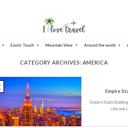
Exotic Touch
Mountain View
Around the world
CATEGORY ARCHIVES:
AMERICA
3
c
Empire Sta
Empire State Buildin
cele mai c