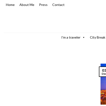
Skip
Home
About Me
Press
Contact
to
content
I'm a traveler
City Break
0
De