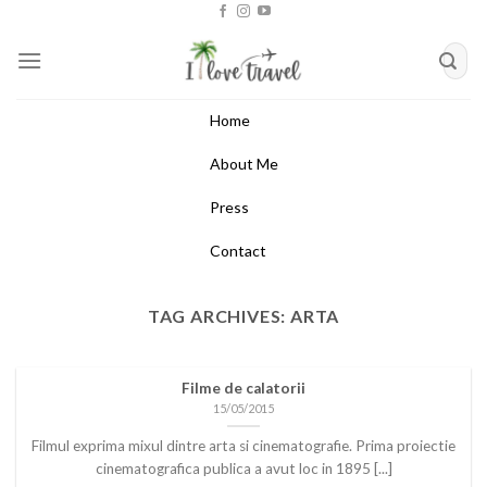
Skip
to
content
Home
About Me
Press
Contact
TAG ARCHIVES:
ARTA
Filme de calatorii
15/05/2015
Filmul exprima mixul dintre arta si cinematografie. Prima proiectie
cinematografica publica a avut loc in 1895 [...]