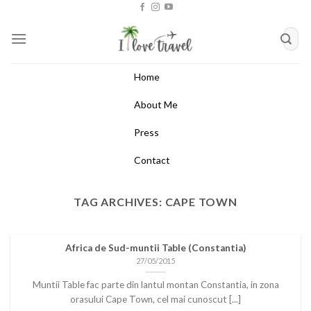
Skip
to
content
Home
About Me
Press
Contact
TAG ARCHIVES:
CAPE TOWN
Africa de Sud-muntii Table (Constantia)
27/05/2015
Muntii Table fac parte din lantul montan Constantia, in zona
orasului Cape Town, cel mai cunoscut [...]