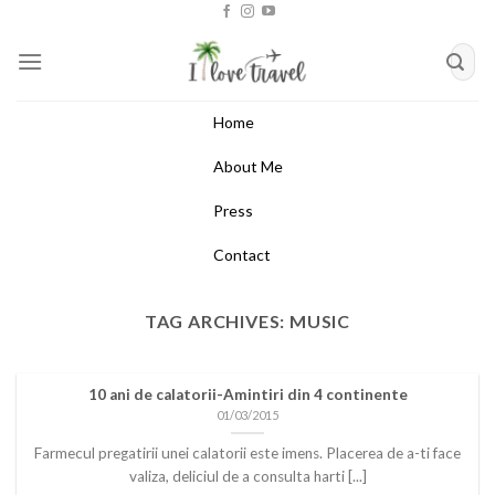
Skip
to
content
Home
About Me
Press
Contact
TAG ARCHIVES:
MUSIC
10 ani de calatorii-Amintiri din 4 continente
01/03/2015
Farmecul pregatirii unei calatorii este imens. Placerea de a-ti face
valiza, deliciul de a consulta harti [...]