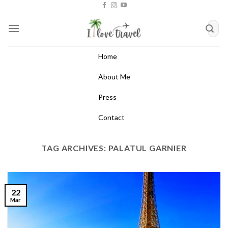
Skip
to
content
Home
About Me
Press
Contact
TAG ARCHIVES:
PALATUL GARNIER
22
Mar