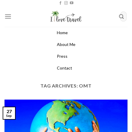
Skip
to
content
Home
About Me
Press
Contact
TAG ARCHIVES:
OMT
27
Sep