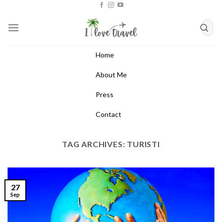
Skip
to
content
Home
About Me
Press
Contact
TAG ARCHIVES:
TURISTI
27
Sep