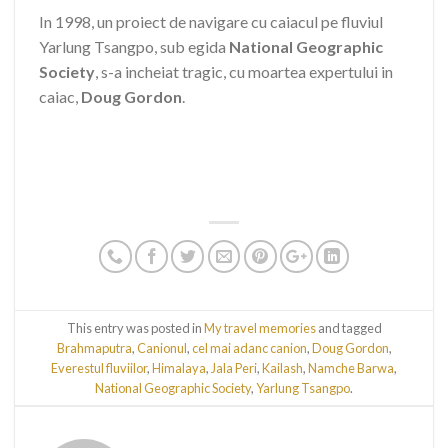
In 1998, un proiect de navigare cu caiacul pe fluviul
Yarlung Tsangpo, sub egida
National Geographic
Society
, s-a incheiat tragic, cu moartea expertului in
caiac,
Doug Gordon
.
This entry was posted in
My travel memories
and tagged
Brahmaputra
,
Canionul
,
cel mai adanc canion
,
Doug Gordon
,
Everestul fluviilor
,
Himalaya
,
Jala Peri
,
Kailash
,
Namche Barwa
,
National Geographic Society
,
Yarlung Tsangpo
.