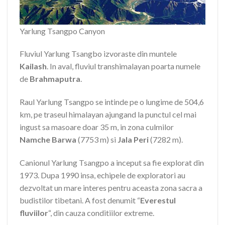
Yarlung Tsangpo Canyon
Fluviul Yarlung Tsangbo izvoraste din muntele
Kailash
. In aval, fluviul transhimalayan poarta numele
de
Brahmaputra
.
Raul Yarlung Tsangpo se intinde pe o lungime de 504,6
km, pe traseul himalayan ajungand la punctul cel mai
ingust sa masoare doar 35 m, in zona culmilor
Namche Barwa
(7753 m) si
Jala Peri
(7282 m).
Canionul Yarlung Tsangpo a inceput sa fie explorat din
1973. Dupa 1990 insa, echipele de exploratori au
dezvoltat un mare interes pentru aceasta zona sacra a
budistilor tibetani. A fost denumit “
Everestul
fluviilor
“, din cauza conditiilor extreme.