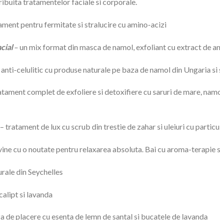
ibuita tratamentelor faciale si corporale.
ament pentru fermitate si stralucire cu amino-acizi
cial
– un mix format din masca de namol, exfoliant cu extract de an
 anti-celulitic cu produse naturale pe baza de namol din Ungaria si
atament complet de exfoliere si detoxifiere cu saruri de mare, nam
– tratament de lux cu scrub din trestie de zahar si uleiuri cu particu
i vine cu o noutate pentru relaxarea absoluta. Bai cu aroma-terapie s
urale din Seychelles
calipt si lavanda
a de placere cu esenta de lemn de santal si bucatele de lavanda