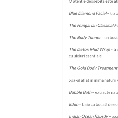
O atentie deosebita este atr
Blue Diamond Facial
– trat
The Hungarian Classical Fa
The Body Tonner
– un bust
The Detox Mud Wrap
– tr
cu uleiuri esentiale
The Gold Body Treatment
Spa-ul aflat in inima naturi
Bubble Bath
– extracte nat
Eden
– baie cu bucati de eu
Indian Ocean Rapsdy
– oaz