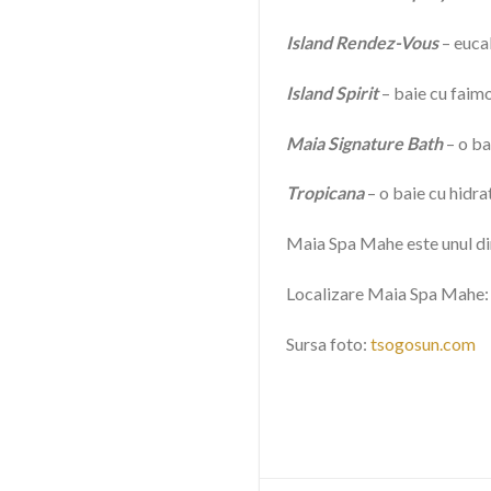
Island Rendez-Vous
– euca
I
s
land Spirit
– baie cu faim
Maia Signature Bath
– o ba
Tropicana
– o baie cu hidra
Maia Spa Mahe este unul dint
Localizare Maia Spa Mahe:
Sursa foto:
tsogosun.com