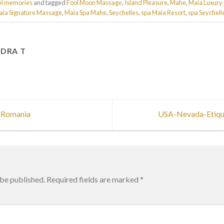
el memories
and tagged
Fool Moon Massage
,
Island Pleasure
,
Mahe
,
Maia Luxury
aia Signature Massage
,
Maia Spa Mahe
,
Seychelles
,
spa Maia Resort
,
spa Seychell
DRA T
n Romania
USA-Nevada-Etiqu
 be published.
Required fields are marked
*