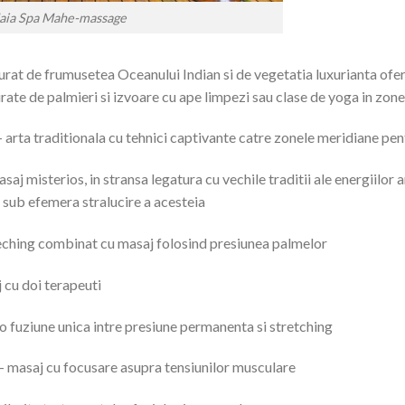
aia Spa Mahe-massage
urat de frumusetea Oceanului Indian si de vegetatia luxurianta ofer
rate de palmieri si izvoare cu ape limpezi sau clase de yoga in zon
– arta traditionala cu tehnici captivante catre zonele meridiane pen
saj misterios, in stransa legatura cu vechile traditii ale energiilor 
a, sub efemera stralucire a acesteia
eching combinat cu masaj folosind presiunea palmelor
 cu doi terapeuti
 o fuziune unica intre presiune permanenta si stretching
– masaj cu focusare asupra tensiunilor musculare