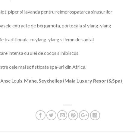
lipt, piper si lavanda pentru reimprospatarea sinusurilor
oasele extracte de bergamota, portocala si ylang-ylang
ie traditionala cu ylang-ylang si lemn de santal
tare intensa cu ulei de cocos si hibiscus
re cele mai sofisticate spa-uri din Africa.
 Anse Louis,
Mahe
,
Seychelles
(
Maia Luxury Resort&Spa
)