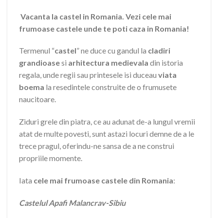
Vacanta la castel in Romania.
Vezi cele mai
frumoase castele unde te poti caza in Romania!
Termenul “
castel
” ne duce cu gandul la
cladiri
grandioase
si
arhitectura medievala
din istoria
regala, unde regii sau printesele isi duceau
viata
boema
la resedintele construite de o frumusete
naucitoare.
Ziduri grele din piatra, ce au adunat de-a lungul vremii
atat de multe povesti, sunt astazi locuri demne de a le
trece pragul, oferindu-ne sansa de a ne construi
propriile momente.
Iata
cele mai frumoase castele din Romania
:
Castelul Apafi Malancrav-Sibiu