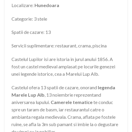
Localizare:
Hunedoara
Categorie: 3 stele
Spatii de cazare: 13
Servicii suplimentare: restaurant, crama, piscina
Castelul Lupilor isi are istoria in jurul anului 1856. A
fost un castel medieval amplasat pe locurile genezei
unei legende istorice, cea a Marelui Lup Alb.
Castelul ofera 13 spatii de cazare, onorand
legenda
Marele Lup Alb
, 13 noiembrie reprezentand
aniversarea lupului.
Camerele tematice
te conduc
spre un taram de basm, iar restaurantul catre o
ambianta regala medievala. Crama, aflata pe fostele
ruine, se afla la 3m sub pamant si imbie la o degustare
de vinuri cu iz nobiliar.