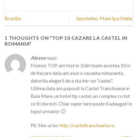
Brazilia
Seychelles-Maia Spa Mahe
1 THOUGHTS ON “
TOP 10 CAZARE LA CASTEL IN
ROMANIA
”
Alexee
says:
Frumos TOP, am fost in 3 din toate acestea 10 si
de fiecare data am avut o vacanta minunanta,
datorita alegerii de a sta intr-un “castel”.
Ultima data am poposit la Castel Transilvania in
Baia Mare, un hotel tip castel, un complex cu tot
ce iti doresti. Chiar super tare poate il adaugati in
topul urmator 🙂
PS: Site-ul lor
http://casteltransilvania.ro