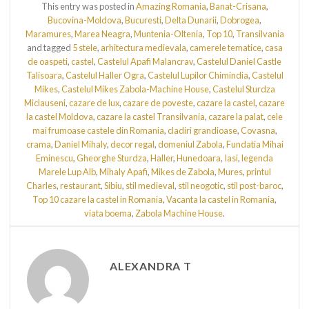
This entry was posted in
Amazing Romania
,
Banat-Crisana
,
Bucovina-Moldova
,
Bucuresti
,
Delta Dunarii
,
Dobrogea
,
Maramures
,
Marea Neagra
,
Muntenia-Oltenia
,
Top 10
,
Transilvania
and tagged
5 stele
,
arhitectura medievala
,
camerele tematice
,
casa
de oaspeti
,
castel
,
Castelul Apafi Malancrav
,
Castelul Daniel Castle
Talisoara
,
Castelul Haller Ogra
,
Castelul Lupilor Chimindia
,
Castelul
Mikes
,
Castelul Mikes Zabola-Machine House
,
Castelul Sturdza
Miclauseni
,
cazare de lux
,
cazare de poveste
,
cazare la castel
,
cazare
la castel Moldova
,
cazare la castel Transilvania
,
cazare la palat
,
cele
mai frumoase castele din Romania
,
cladiri grandioase
,
Covasna
,
crama
,
Daniel Mihaly
,
decor regal
,
domeniul Zabola
,
Fundatia Mihai
Eminescu
,
Gheorghe Sturdza
,
Haller
,
Hunedoara
,
Iasi
,
legenda
Marele Lup Alb
,
Mihaly Apafi
,
Mikes de Zabola
,
Mures
,
printul
Charles
,
restaurant
,
Sibiu
,
stil medieval
,
stil neogotic
,
stil post-baroc
,
Top 10 cazare la castel in Romania
,
Vacanta la castel in Romania
,
viata boema
,
Zabola Machine House
.
ALEXANDRA T